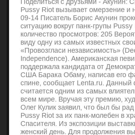
Поделиться с друзьями - Акунин: С
Pussy Riot вызывает омерзение и 
09-14 Писатель Борис Акунин про
ситуацию вокруг панк-групы Pussy
количество просмотров: 205 Вероя
виду одну из самых известных сво
«Провозгласи независимость» (Dec
Independence). Американская пев
поддержала кандидата от Демокра
США Барака Обаму, написав его ф
спине, сообщает Lenta.ru. Данный
считается одним из самых влияте
всем мире. Вручая эту премию, ху
Олег Кулик заявил, что был бы рад
Pussy Riot за их панк-молебен в х
Спасителя. Из экспозиции выстав
женский день. Для продолжения вы