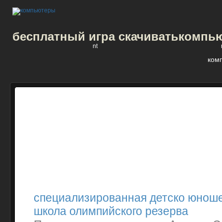
бесплатный игра скачивать
компью
nt
ком
специализированная детско юноше
школа олимпийского резерва