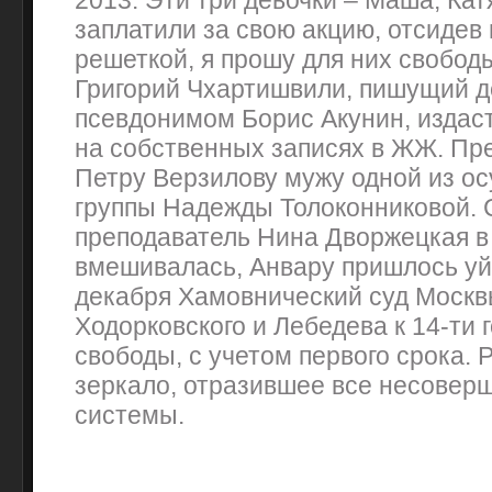
2013. Эти три девочки – Маша, Кат
заплатили за свою акцию, отсидев 
решеткой, я прошу для них свобод
Григорий Чхартишвили, пишущий д
псевдонимом Борис Акунин, издаст
на собственных записях в ЖЖ. Пр
Петру Верзилову мужу одной из о
группы Надежды Толоконниковой.
преподаватель Нина Дворжецкая в
вмешивалась, Анвару пришлось уйт
декабря Хамовнический суд Москв
Ходорковского и Лебедева к 14-ти
свободы, с учетом первого срока. P
зеркало, отразившее все несовер
системы.